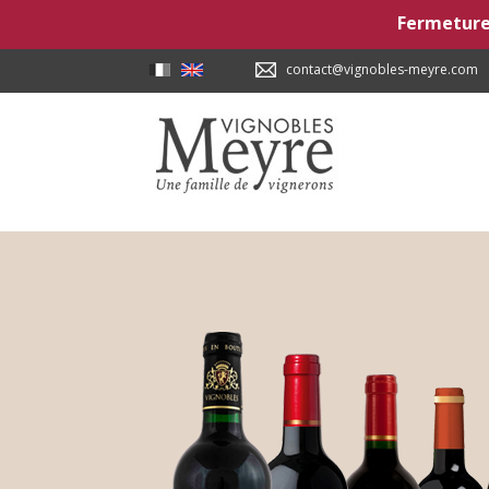
Fermetures
contact@vignobles-meyre.com