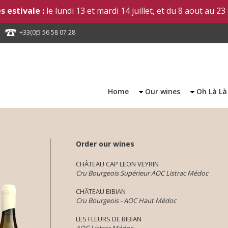
 estivale :
le lundi 13 et mardi 14 juillet, et du 8 aout au 23
+33(0)5 56 58 07 28
Home
Our wines
Oh Là Là
Order our wines
CHÂTEAU CAP LEON VEYRIN
Cru Bourgeois Supérieur AOC Listrac Médoc
CHÂTEAU BIBIAN
Cru Bourgeois - AOC Haut Médoc
LES FLEURS DE BIBIAN