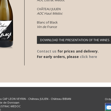
AOC Listrac Médoc
CHÂTEAU JULIEN
AOC Haut Médoc
Blanc of Black
Vin de France
DOWNLOAD THE PRESENTATION OF THE WINES
Contact us
for prices and delivery.
For early orders, please
click here
u CAP LEON VEYRIN - Château JULIEN - Château BIBIAN
Ord
te de Donissan
 LISTRAC-MEDOC
E