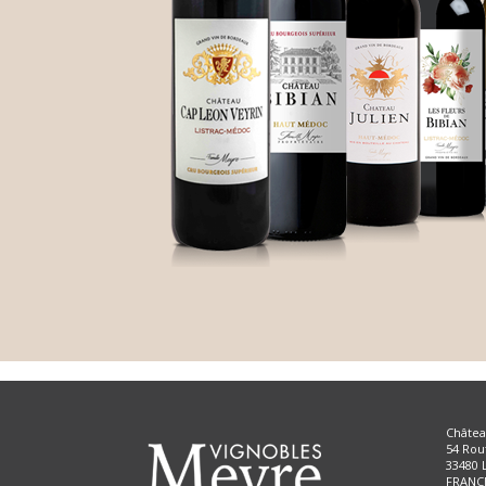
Châtea
54 Rou
33480
FRANC