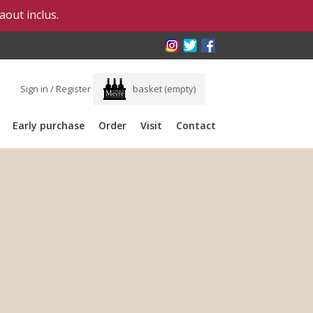
 aout inclus.
Sign in / Register
basket
(empty)
Early purchase
Order
Visit
Contact