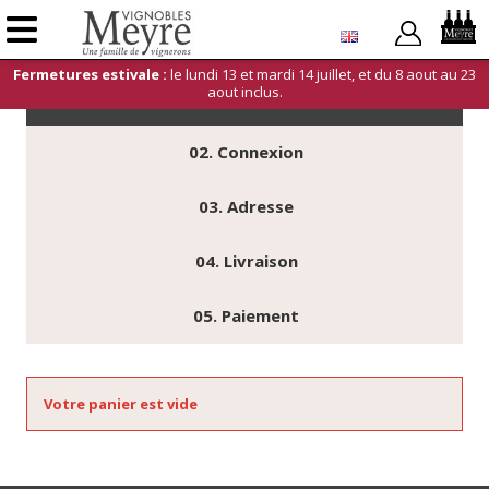
0
Fermetures estivale :
le lundi 13 et mardi 14 juillet, et du 8 aout au 23
aout inclus.
01.
Récapitulatif
02.
Connexion
03.
Adresse
04.
Livraison
05.
Paiement
Votre panier est vide